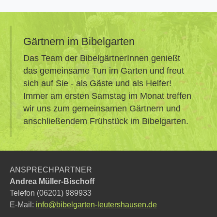
Gärtnern im Bibelgarten
Das Team der BibelgärtnerInnen genießt
das gemeinsame Tun im Garten und freut
sich auf Sie - als Gäste und als Helfer!
Immer am ersten Samstag im Monat treffen
wir uns zum gemeinsamen Gärtnern und
anschließendem Frühstück im Bibelgarten.
ANSPRECHPARTNER
Andrea Müller-Bischoff
Telefon (06201) 989933
E-Mail:
info@bibelgarten-leutershausen.de